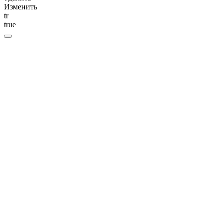
Изменить
tr
true