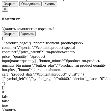
Закрыть
Объединить
Купить
×
Комплект
Удалить комплект из корзины?
Закрыть
Удалить
[]
{"product_page":{"price":"#content .product-price-
container","special":"#content .product-special-
container","price_parent":".rm-product-center-
price","quantity":"#product
input[name=quantity]","button_minus":"#product .rm-product-
quantity-btn-minus","button_plus":"#product .rm-product-quantity-
btn-plus","button":"#product #button-
cart","product_data":"#content #product"},"list":""}
{"symbol_left":"","symbol_right":"\u0440.","decimal_place":"0","de
"}
[]
0
false
false
true
Удалить