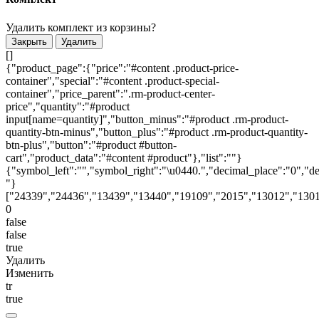
Удалить комплект из корзины?
Закрыть
Удалить
[]
{"product_page":{"price":"#content .product-price-
container","special":"#content .product-special-
container","price_parent":".rm-product-center-
price","quantity":"#product
input[name=quantity]","button_minus":"#product .rm-product-
quantity-btn-minus","button_plus":"#product .rm-product-quantity-
btn-plus","button":"#product #button-
cart","product_data":"#content #product"},"list":""}
{"symbol_left":"","symbol_right":"\u0440.","decimal_place":"0","de
"}
["24339","24436","13439","13440","19109","2015","13012","1301
0
false
false
true
Удалить
Изменить
tr
true