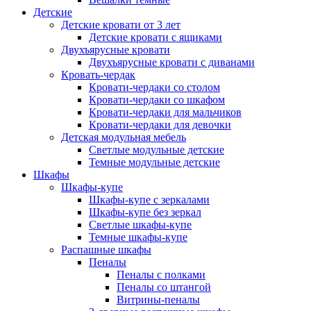
Детские
Детские кровати от 3 лет
Детские кровати с ящиками
Двухъярусные кровати
Двухъярусные кровати с диванами
Кровать-чердак
Кровати-чердаки со столом
Кровати-чердаки со шкафом
Кровати-чердаки для мальчиков
Кровати-чердаки для девочки
Детская модульная мебель
Светлые модульные детские
Темные модульные детские
Шкафы
Шкафы-купе
Шкафы-купе с зеркалами
Шкафы-купе без зеркал
Светлые шкафы-купе
Темные шкафы-купе
Распашные шкафы
Пеналы
Пеналы с полками
Пеналы со штангой
Витрины-пеналы