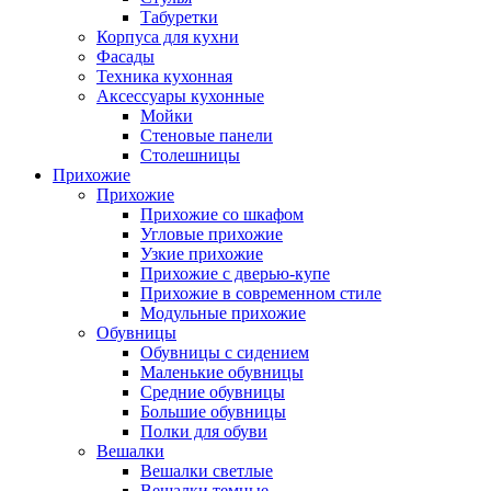
Табуретки
Корпуса для кухни
Фасады
Техника кухонная
Аксессуары кухонные
Мойки
Стеновые панели
Столешницы
Прихожие
Прихожие
Прихожие со шкафом
Угловые прихожие
Узкие прихожие
Прихожие с дверью-купе
Прихожие в современном стиле
Модульные прихожие
Обувницы
Обувницы с сидением
Маленькие обувницы
Средние обувницы
Большие обувницы
Полки для обуви
Вешалки
Вешалки светлые
Вешалки темные