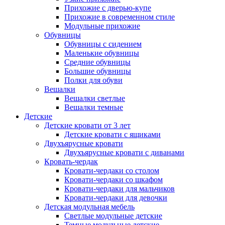
Прихожие с дверью-купе
Прихожие в современном стиле
Модульные прихожие
Обувницы
Обувницы с сидением
Маленькие обувницы
Средние обувницы
Большие обувницы
Полки для обуви
Вешалки
Вешалки светлые
Вешалки темные
Детские
Детские кровати от 3 лет
Детские кровати с ящиками
Двухъярусные кровати
Двухъярусные кровати с диванами
Кровать-чердак
Кровати-чердаки со столом
Кровати-чердаки со шкафом
Кровати-чердаки для мальчиков
Кровати-чердаки для девочки
Детская модульная мебель
Светлые модульные детские
Темные модульные детские