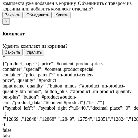
комплекта уже добавлен в корзину. Объединить с товаром из
корзины или добавить комплект отдельно?
Закрыть
Объединить
Купить
×
Комплект
Удалить комплект из корзины?
Закрыть
Удалить
[]
{"product_page":{"price":"#content .product-price-
container","special":"#content .product-special-
container","price_parent":".rm-product-center-
price","quantity":"#product
input[name=quantity]","button_minus":"#product .rm-product-
quantity-btn-minus","button_plus":"#product .rm-product-quantity-
btn-plus","button":"#product #button-
cart","product_data":"#content #product"},"list":""}
{"symbol_left":"","symbol_right":"\u0440.","decimal_place":"0","de
"}
["12869","12848","12868","12849","12754","12851","12824","12
0
false
false