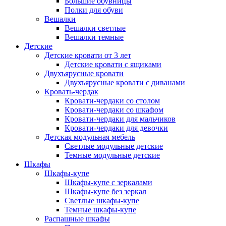
Большие обувницы
Полки для обуви
Вешалки
Вешалки светлые
Вешалки темные
Детские
Детские кровати от 3 лет
Детские кровати с ящиками
Двухъярусные кровати
Двухъярусные кровати с диванами
Кровать-чердак
Кровати-чердаки со столом
Кровати-чердаки со шкафом
Кровати-чердаки для мальчиков
Кровати-чердаки для девочки
Детская модульная мебель
Светлые модульные детские
Темные модульные детские
Шкафы
Шкафы-купе
Шкафы-купе с зеркалами
Шкафы-купе без зеркал
Светлые шкафы-купе
Темные шкафы-купе
Распашные шкафы