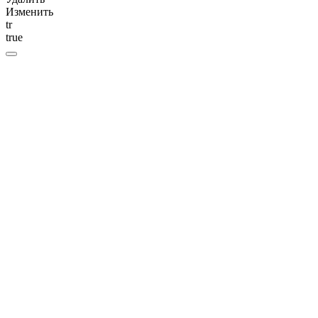
Изменить
tr
true