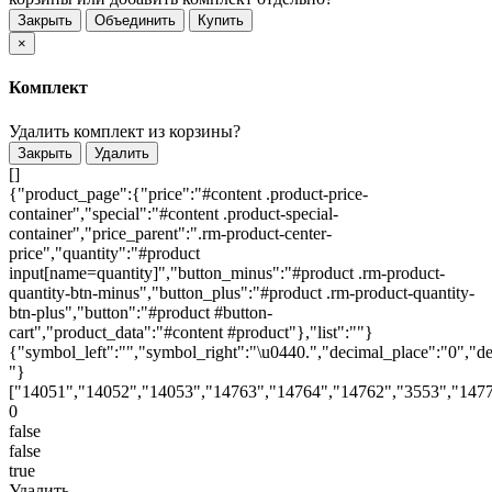
Закрыть
Объединить
Купить
×
Комплект
Удалить комплект из корзины?
Закрыть
Удалить
[]
{"product_page":{"price":"#content .product-price-
container","special":"#content .product-special-
container","price_parent":".rm-product-center-
price","quantity":"#product
input[name=quantity]","button_minus":"#product .rm-product-
quantity-btn-minus","button_plus":"#product .rm-product-quantity-
btn-plus","button":"#product #button-
cart","product_data":"#content #product"},"list":""}
{"symbol_left":"","symbol_right":"\u0440.","decimal_place":"0","de
"}
["14051","14052","14053","14763","14764","14762","3553","1477
0
false
false
true
Удалить