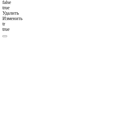
false
true
Удалить
Изменить
tr
true