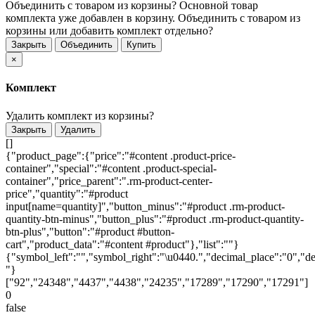
Объединить с товаром из корзины?
Основной товар
комплекта уже добавлен в корзину. Объединить с товаром из
корзины или добавить комплект отдельно?
Закрыть
Объединить
Купить
×
Комплект
Удалить комплект из корзины?
Закрыть
Удалить
[]
{"product_page":{"price":"#content .product-price-
container","special":"#content .product-special-
container","price_parent":".rm-product-center-
price","quantity":"#product
input[name=quantity]","button_minus":"#product .rm-product-
quantity-btn-minus","button_plus":"#product .rm-product-quantity-
btn-plus","button":"#product #button-
cart","product_data":"#content #product"},"list":""}
{"symbol_left":"","symbol_right":"\u0440.","decimal_place":"0","de
"}
["92","24348","4437","4438","24235","17289","17290","17291"]
0
false