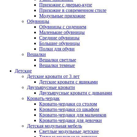
Прихожие с дверью-купе
Прихожие в современном стиле
Модульные прихожие
Обувницы
Обувницы с сидением
Маленькие обувницы
Средние обувницы
Большие обувницы
Полки для обуви
Вешалки
Вешалки светлые
Вешалки темные
Детские
Детские кровати от 3 лет
Детские кровати с ящиками
Двухъярусные кровати
Двухъярусные кровати с диванами
Кровать-чердак
Кровати-чердаки со столом
Кровати-чердаки со шкафом
Кровати-чердаки для мальчиков
Кровати-чердаки для девочки
Детская модульная мебель
Светлые модульные детские
Темные модульные детские