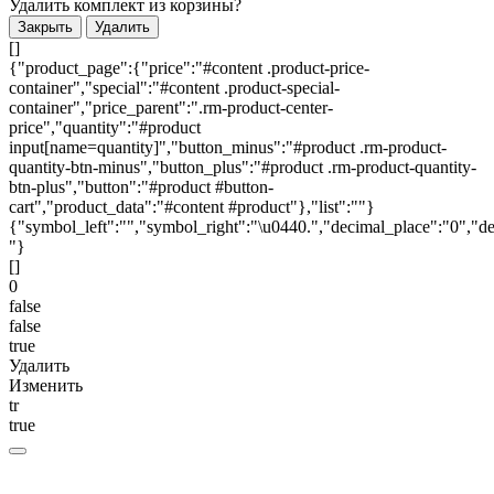
Удалить комплект из корзины?
Закрыть
Удалить
[]
{"product_page":{"price":"#content .product-price-
container","special":"#content .product-special-
container","price_parent":".rm-product-center-
price","quantity":"#product
input[name=quantity]","button_minus":"#product .rm-product-
quantity-btn-minus","button_plus":"#product .rm-product-quantity-
btn-plus","button":"#product #button-
cart","product_data":"#content #product"},"list":""}
{"symbol_left":"","symbol_right":"\u0440.","decimal_place":"0","de
"}
[]
0
false
false
true
Удалить
Изменить
tr
true