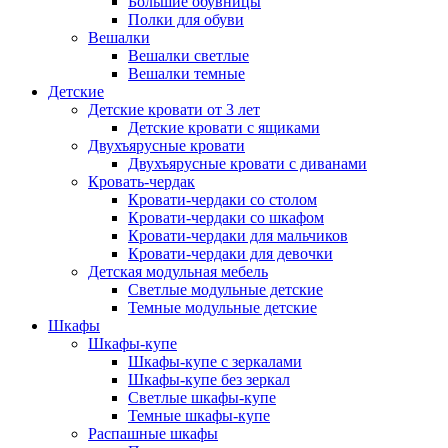
Большие обувницы
Полки для обуви
Вешалки
Вешалки светлые
Вешалки темные
Детские
Детские кровати от 3 лет
Детские кровати с ящиками
Двухъярусные кровати
Двухъярусные кровати с диванами
Кровать-чердак
Кровати-чердаки со столом
Кровати-чердаки со шкафом
Кровати-чердаки для мальчиков
Кровати-чердаки для девочки
Детская модульная мебель
Светлые модульные детские
Темные модульные детские
Шкафы
Шкафы-купе
Шкафы-купе с зеркалами
Шкафы-купе без зеркал
Светлые шкафы-купе
Темные шкафы-купе
Распашные шкафы