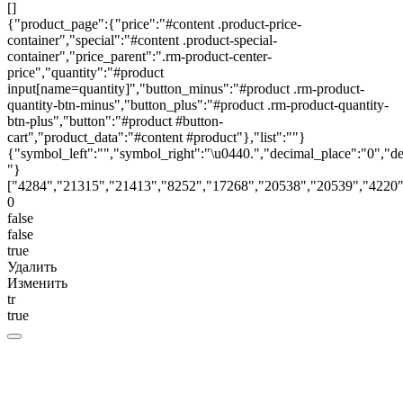
[]
{"product_page":{"price":"#content .product-price-
container","special":"#content .product-special-
container","price_parent":".rm-product-center-
price","quantity":"#product
input[name=quantity]","button_minus":"#product .rm-product-
quantity-btn-minus","button_plus":"#product .rm-product-quantity-
btn-plus","button":"#product #button-
cart","product_data":"#content #product"},"list":""}
{"symbol_left":"","symbol_right":"\u0440.","decimal_place":"0","de
"}
["4284","21315","21413","8252","17268","20538","20539","4220"
0
false
false
true
Удалить
Изменить
tr
true