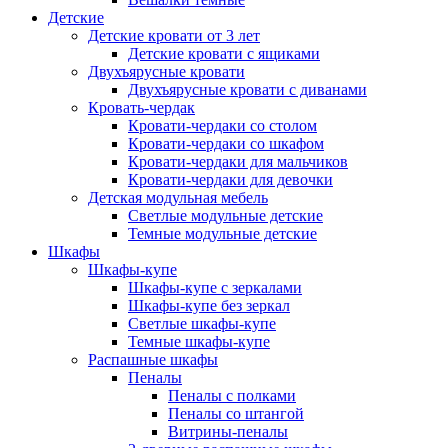
Детские
Детские кровати от 3 лет
Детские кровати с ящиками
Двухъярусные кровати
Двухъярусные кровати с диванами
Кровать-чердак
Кровати-чердаки со столом
Кровати-чердаки со шкафом
Кровати-чердаки для мальчиков
Кровати-чердаки для девочки
Детская модульная мебель
Светлые модульные детские
Темные модульные детские
Шкафы
Шкафы-купе
Шкафы-купе с зеркалами
Шкафы-купе без зеркал
Светлые шкафы-купе
Темные шкафы-купе
Распашные шкафы
Пеналы
Пеналы с полками
Пеналы со штангой
Витрины-пеналы