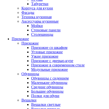
Табуретки
Корпуса для кухни
Фасады
Техника кухонная
Аксессуары кухонные
Мойки
Стеновые панели
Столешницы
Прихожие
Прихожие
Прихожие со шкафом
Угловые прихожие
Узкие прихожие
Прихожие с дверью-купе
Прихожие в современном стиле
Модульные прихожие
Обувницы
Обувницы с сидением
Маленькие обувницы
Средние обувницы
Большие обувницы
Полки для обуви
Вешалки
Вешалки светлые
Вешалки темные