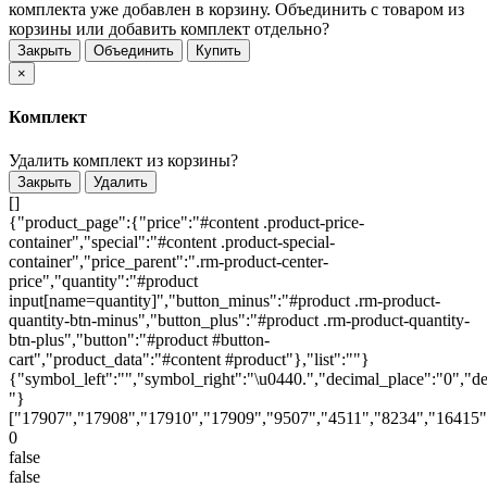
комплекта уже добавлен в корзину. Объединить с товаром из
корзины или добавить комплект отдельно?
Закрыть
Объединить
Купить
×
Комплект
Удалить комплект из корзины?
Закрыть
Удалить
[]
{"product_page":{"price":"#content .product-price-
container","special":"#content .product-special-
container","price_parent":".rm-product-center-
price","quantity":"#product
input[name=quantity]","button_minus":"#product .rm-product-
quantity-btn-minus","button_plus":"#product .rm-product-quantity-
btn-plus","button":"#product #button-
cart","product_data":"#content #product"},"list":""}
{"symbol_left":"","symbol_right":"\u0440.","decimal_place":"0","de
"}
["17907","17908","17910","17909","9507","4511","8234","16415"
0
false
false