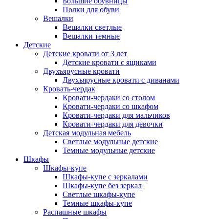
Большие обувницы
Полки для обуви
Вешалки
Вешалки светлые
Вешалки темные
Детские
Детские кровати от 3 лет
Детские кровати с ящиками
Двухъярусные кровати
Двухъярусные кровати с диванами
Кровать-чердак
Кровати-чердаки со столом
Кровати-чердаки со шкафом
Кровати-чердаки для мальчиков
Кровати-чердаки для девочки
Детская модульная мебель
Светлые модульные детские
Темные модульные детские
Шкафы
Шкафы-купе
Шкафы-купе с зеркалами
Шкафы-купе без зеркал
Светлые шкафы-купе
Темные шкафы-купе
Распашные шкафы