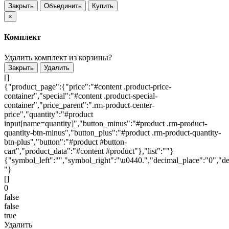
Закрыть
Объединить
Купить
×
Комплект
Удалить комплект из корзины?
Закрыть
Удалить
[]
{"product_page":{"price":"#content .product-price-
container","special":"#content .product-special-
container","price_parent":".rm-product-center-
price","quantity":"#product
input[name=quantity]","button_minus":"#product .rm-product-
quantity-btn-minus","button_plus":"#product .rm-product-quantity-
btn-plus","button":"#product #button-
cart","product_data":"#content #product"},"list":""}
{"symbol_left":"","symbol_right":"\u0440.","decimal_place":"0","de
"}
[]
0
false
false
true
Удалить