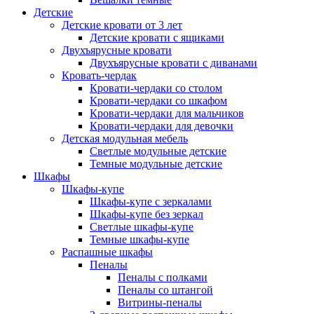
Детские
Детские кровати от 3 лет
Детские кровати с ящиками
Двухъярусные кровати
Двухъярусные кровати с диванами
Кровать-чердак
Кровати-чердаки со столом
Кровати-чердаки со шкафом
Кровати-чердаки для мальчиков
Кровати-чердаки для девочки
Детская модульная мебель
Светлые модульные детские
Темные модульные детские
Шкафы
Шкафы-купе
Шкафы-купе с зеркалами
Шкафы-купе без зеркал
Светлые шкафы-купе
Темные шкафы-купе
Распашные шкафы
Пеналы
Пеналы с полками
Пеналы со штангой
Витрины-пеналы