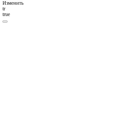
Изменить
tr
true