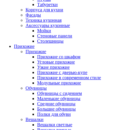
Табуретки
Корпуса для кухни
Фасады
Техника кухонная
Аксессуары кухонные
Мойки
Стеновые панели
Столешницы
Прихожие
Прихожие
Прихожие со шкафом
Угловые прихожие
Узкие прихожие
Прихожие с дверью-купе
Прихожие в современном стиле
Модульные прихожие
Обувницы
Обувницы с сидением
Маленькие обувницы
Средние обувницы
Большие обувницы
Полки для обуви
Вешалки
Вешалки светлые
Вешалки темные