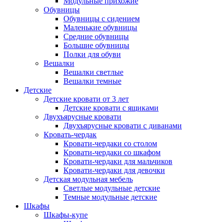
Модульные прихожие
Обувницы
Обувницы с сидением
Маленькие обувницы
Средние обувницы
Большие обувницы
Полки для обуви
Вешалки
Вешалки светлые
Вешалки темные
Детские
Детские кровати от 3 лет
Детские кровати с ящиками
Двухъярусные кровати
Двухъярусные кровати с диванами
Кровать-чердак
Кровати-чердаки со столом
Кровати-чердаки со шкафом
Кровати-чердаки для мальчиков
Кровати-чердаки для девочки
Детская модульная мебель
Светлые модульные детские
Темные модульные детские
Шкафы
Шкафы-купе