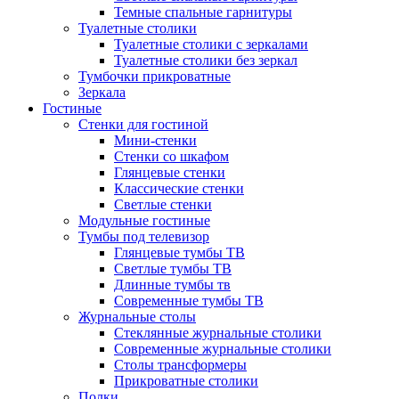
Темные спальные гарнитуры
Туалетные столики
Туалетные столики с зеркалами
Туалетные столики без зеркал
Тумбочки прикроватные
Зеркала
Гостиные
Стенки для гостиной
Мини-стенки
Стенки со шкафом
Глянцевые стенки
Классические стенки
Светлые стенки
Модульные гостиные
Тумбы под телевизор
Глянцевые тумбы ТВ
Светлые тумбы ТВ
Длинные тумбы тв
Современные тумбы ТВ
Журнальные столы
Стеклянные журнальные столики
Современные журнальные столики
Столы трансформеры
Прикроватные столики
Полки