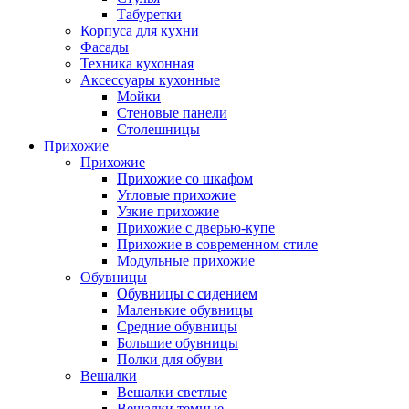
Табуретки
Корпуса для кухни
Фасады
Техника кухонная
Аксессуары кухонные
Мойки
Стеновые панели
Столешницы
Прихожие
Прихожие
Прихожие со шкафом
Угловые прихожие
Узкие прихожие
Прихожие с дверью-купе
Прихожие в современном стиле
Модульные прихожие
Обувницы
Обувницы с сидением
Маленькие обувницы
Средние обувницы
Большие обувницы
Полки для обуви
Вешалки
Вешалки светлые
Вешалки темные