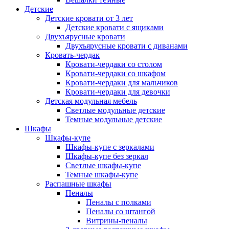
Детские
Детские кровати от 3 лет
Детские кровати с ящиками
Двухъярусные кровати
Двухъярусные кровати с диванами
Кровать-чердак
Кровати-чердаки со столом
Кровати-чердаки со шкафом
Кровати-чердаки для мальчиков
Кровати-чердаки для девочки
Детская модульная мебель
Светлые модульные детские
Темные модульные детские
Шкафы
Шкафы-купе
Шкафы-купе с зеркалами
Шкафы-купе без зеркал
Светлые шкафы-купе
Темные шкафы-купе
Распашные шкафы
Пеналы
Пеналы с полками
Пеналы со штангой
Витрины-пеналы