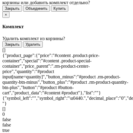
корзины или добавить комплект отдельно?
Закрыть
Объединить
Купить
×
Комплект
Удалить комплект из корзины?
Закрыть
Удалить
[]
{"product_page":{"price":"#content .product-price-
container","special":"#content .product-special-
container","price_parent":".rm-product-center-
price","quantity":"#product
input[name=quantity]","button_minus":"#product .rm-product-
quantity-btn-minus","button_plus":"#product .rm-product-quantity-
btn-plus","button":"#product #button-
cart","product_data":"#content #product"},"list":""}
{"symbol_left":"","symbol_right":"\u0440.","decimal_place":"0","de
"}
[]
0
false
false
true