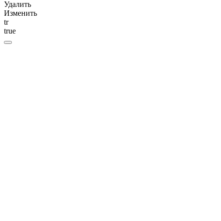
Удалить
Изменить
tr
true