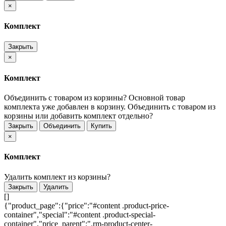
×
Комплект
Закрыть
×
Комплект
Объединить с товаром из корзины?
Основной товар
комплекта уже добавлен в корзину. Объединить с товаром из
корзины или добавить комплект отдельно?
Закрыть
Объединить
Купить
×
Комплект
Удалить комплект из корзины?
Закрыть
Удалить
[]
{"product_page":{"price":"#content .product-price-
container","special":"#content .product-special-
container","price_parent":".rm-product-center-