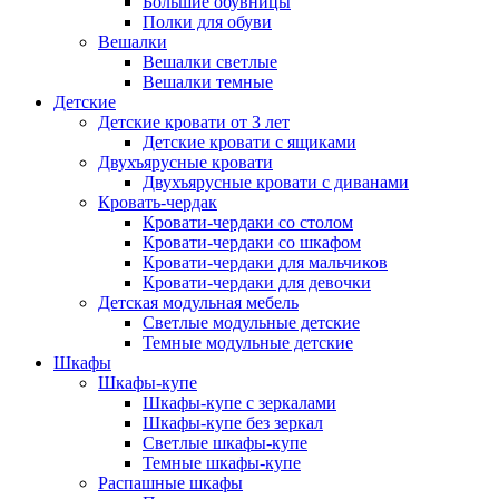
Большие обувницы
Полки для обуви
Вешалки
Вешалки светлые
Вешалки темные
Детские
Детские кровати от 3 лет
Детские кровати с ящиками
Двухъярусные кровати
Двухъярусные кровати с диванами
Кровать-чердак
Кровати-чердаки со столом
Кровати-чердаки со шкафом
Кровати-чердаки для мальчиков
Кровати-чердаки для девочки
Детская модульная мебель
Светлые модульные детские
Темные модульные детские
Шкафы
Шкафы-купе
Шкафы-купе с зеркалами
Шкафы-купе без зеркал
Светлые шкафы-купе
Темные шкафы-купе
Распашные шкафы