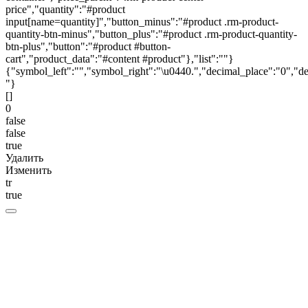
price","quantity":"#product
input[name=quantity]","button_minus":"#product .rm-product-
quantity-btn-minus","button_plus":"#product .rm-product-quantity-
btn-plus","button":"#product #button-
cart","product_data":"#content #product"},"list":""}
{"symbol_left":"","symbol_right":"\u0440.","decimal_place":"0","de
"}
[]
0
false
false
true
Удалить
Изменить
tr
true