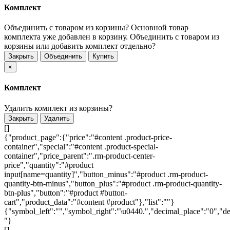
Комплект
Объединить с товаром из корзины?
Основной товар
комплекта уже добавлен в корзину. Объединить с товаром из
корзины или добавить комплект отдельно?
Закрыть
Объединить
Купить
×
Комплект
Удалить комплект из корзины?
Закрыть
Удалить
[]
{"product_page":{"price":"#content .product-price-
container","special":"#content .product-special-
container","price_parent":".rm-product-center-
price","quantity":"#product
input[name=quantity]","button_minus":"#product .rm-product-
quantity-btn-minus","button_plus":"#product .rm-product-quantity-
btn-plus","button":"#product #button-
cart","product_data":"#content #product"},"list":""}
{"symbol_left":"","symbol_right":"\u0440.","decimal_place":"0","de
"}
[]