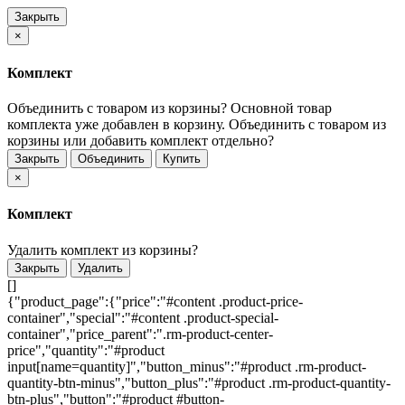
Закрыть
×
Комплект
Объединить с товаром из корзины?
Основной товар
комплекта уже добавлен в корзину. Объединить с товаром из
корзины или добавить комплект отдельно?
Закрыть
Объединить
Купить
×
Комплект
Удалить комплект из корзины?
Закрыть
Удалить
[]
{"product_page":{"price":"#content .product-price-
container","special":"#content .product-special-
container","price_parent":".rm-product-center-
price","quantity":"#product
input[name=quantity]","button_minus":"#product .rm-product-
quantity-btn-minus","button_plus":"#product .rm-product-quantity-
btn-plus","button":"#product #button-