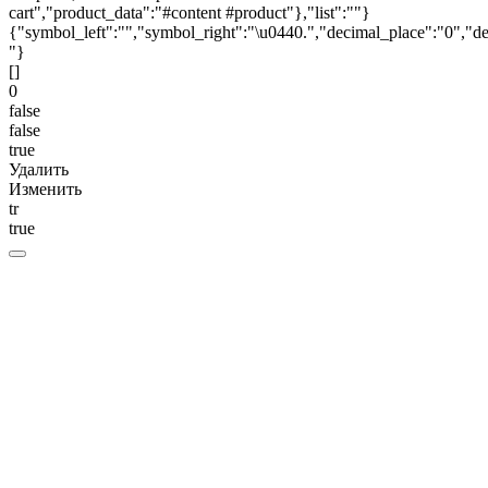
cart","product_data":"#content #product"},"list":""}
{"symbol_left":"","symbol_right":"\u0440.","decimal_place":"0","de
"}
[]
0
false
false
true
Удалить
Изменить
tr
true