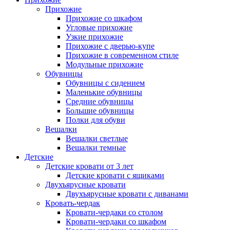
Прихожие
Прихожие со шкафом
Угловые прихожие
Узкие прихожие
Прихожие с дверью-купе
Прихожие в современном стиле
Модульные прихожие
Обувницы
Обувницы с сидением
Маленькие обувницы
Средние обувницы
Большие обувницы
Полки для обуви
Вешалки
Вешалки светлые
Вешалки темные
Детские
Детские кровати от 3 лет
Детские кровати с ящиками
Двухъярусные кровати
Двухъярусные кровати с диванами
Кровать-чердак
Кровати-чердаки со столом
Кровати-чердаки со шкафом