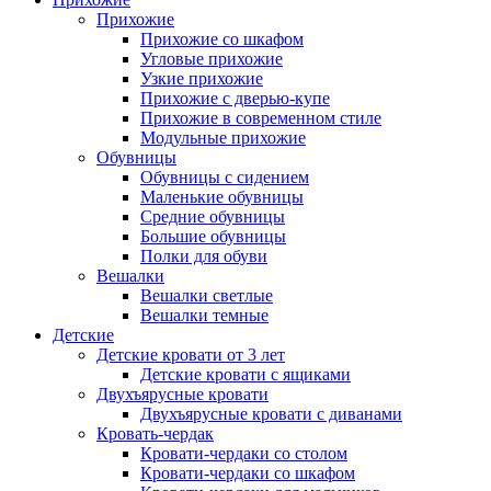
Прихожие
Прихожие со шкафом
Угловые прихожие
Узкие прихожие
Прихожие с дверью-купе
Прихожие в современном стиле
Модульные прихожие
Обувницы
Обувницы с сидением
Маленькие обувницы
Средние обувницы
Большие обувницы
Полки для обуви
Вешалки
Вешалки светлые
Вешалки темные
Детские
Детские кровати от 3 лет
Детские кровати с ящиками
Двухъярусные кровати
Двухъярусные кровати с диванами
Кровать-чердак
Кровати-чердаки со столом
Кровати-чердаки со шкафом