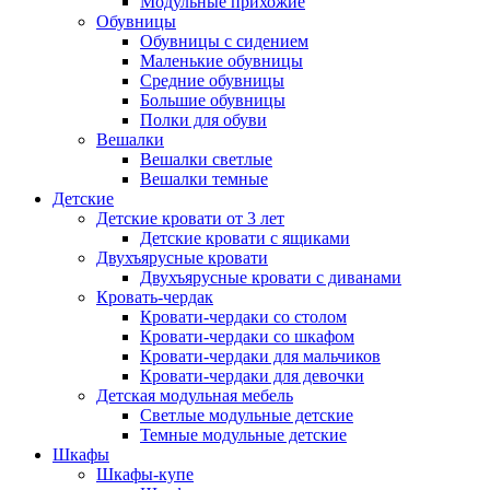
Модульные прихожие
Обувницы
Обувницы с сидением
Маленькие обувницы
Средние обувницы
Большие обувницы
Полки для обуви
Вешалки
Вешалки светлые
Вешалки темные
Детские
Детские кровати от 3 лет
Детские кровати с ящиками
Двухъярусные кровати
Двухъярусные кровати с диванами
Кровать-чердак
Кровати-чердаки со столом
Кровати-чердаки со шкафом
Кровати-чердаки для мальчиков
Кровати-чердаки для девочки
Детская модульная мебель
Светлые модульные детские
Темные модульные детские
Шкафы
Шкафы-купе