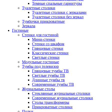
Темные спальные гарнитуры
Туалетные столики
Туалетные столики с зеркалами
Туалетные столики без зеркал
Тумбочки прикроватные
Зеркала
Гостиные
Стенки для гостиной
Мини-стенки
Стенки со шкафом
Глянцевые стенки
Классические стенки
Светлые стенки
Модульные гостиные
Тумбы под телевизор
Глянцевые тумбы ТВ
Светлые тумбы ТВ
Длинные тумбы тв
Современные тумбы ТВ
Журнальные столы
Стеклянные журнальные столики
Современные журнальные столики
Столы трансформеры
Прикроватные столики
Полки