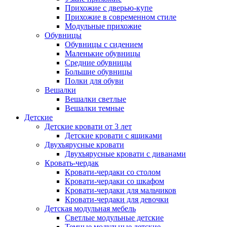
Прихожие с дверью-купе
Прихожие в современном стиле
Модульные прихожие
Обувницы
Обувницы с сидением
Маленькие обувницы
Средние обувницы
Большие обувницы
Полки для обуви
Вешалки
Вешалки светлые
Вешалки темные
Детские
Детские кровати от 3 лет
Детские кровати с ящиками
Двухъярусные кровати
Двухъярусные кровати с диванами
Кровать-чердак
Кровати-чердаки со столом
Кровати-чердаки со шкафом
Кровати-чердаки для мальчиков
Кровати-чердаки для девочки
Детская модульная мебель
Светлые модульные детские
Темные модульные детские