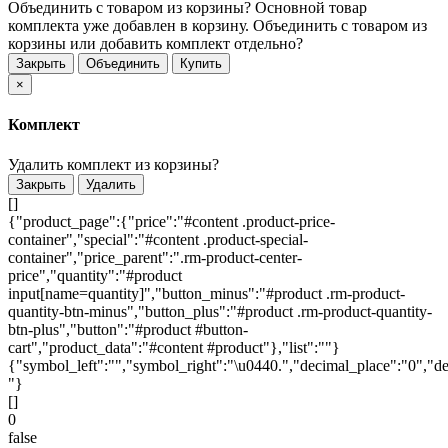
Объединить с товаром из корзины?
Основной товар
комплекта уже добавлен в корзину. Объединить с товаром из
корзины или добавить комплект отдельно?
Закрыть
Объединить
Купить
×
Комплект
Удалить комплект из корзины?
Закрыть
Удалить
[]
{"product_page":{"price":"#content .product-price-
container","special":"#content .product-special-
container","price_parent":".rm-product-center-
price","quantity":"#product
input[name=quantity]","button_minus":"#product .rm-product-
quantity-btn-minus","button_plus":"#product .rm-product-quantity-
btn-plus","button":"#product #button-
cart","product_data":"#content #product"},"list":""}
{"symbol_left":"","symbol_right":"\u0440.","decimal_place":"0","de
"}
[]
0
false