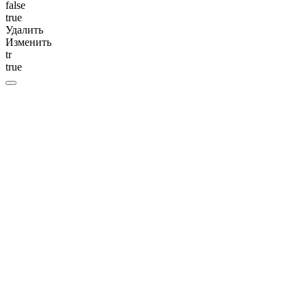
false
true
Удалить
Изменить
tr
true