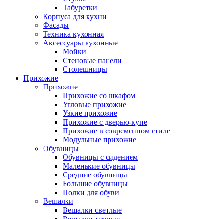
Табуретки
Корпуса для кухни
Фасады
Техника кухонная
Аксессуары кухонные
Мойки
Стеновые панели
Столешницы
Прихожие
Прихожие
Прихожие со шкафом
Угловые прихожие
Узкие прихожие
Прихожие с дверью-купе
Прихожие в современном стиле
Модульные прихожие
Обувницы
Обувницы с сидением
Маленькие обувницы
Средние обувницы
Большие обувницы
Полки для обуви
Вешалки
Вешалки светлые
Вешалки темные