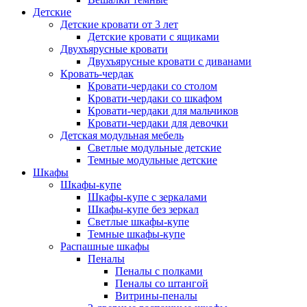
Детские
Детские кровати от 3 лет
Детские кровати с ящиками
Двухъярусные кровати
Двухъярусные кровати с диванами
Кровать-чердак
Кровати-чердаки со столом
Кровати-чердаки со шкафом
Кровати-чердаки для мальчиков
Кровати-чердаки для девочки
Детская модульная мебель
Светлые модульные детские
Темные модульные детские
Шкафы
Шкафы-купе
Шкафы-купе с зеркалами
Шкафы-купе без зеркал
Светлые шкафы-купе
Темные шкафы-купе
Распашные шкафы
Пеналы
Пеналы с полками
Пеналы со штангой
Витрины-пеналы