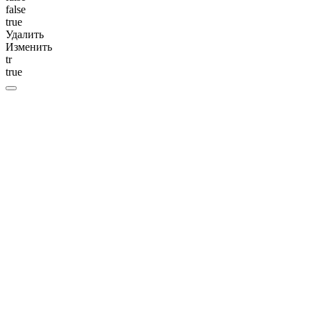
false
true
Удалить
Изменить
tr
true