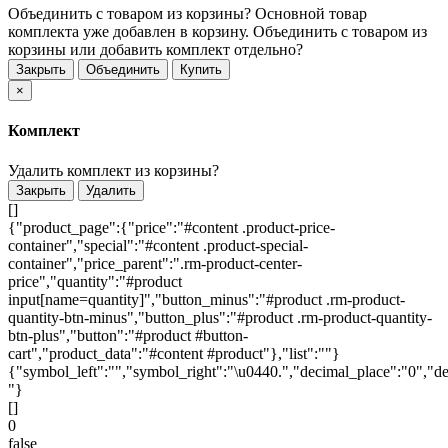
Объединить с товаром из корзины?
Основной товар
комплекта уже добавлен в корзину. Объединить с товаром из
корзины или добавить комплект отдельно?
Закрыть
Объединить
Купить
×
Комплект
Удалить комплект из корзины?
Закрыть
Удалить
[]
{"product_page":{"price":"#content .product-price-
container","special":"#content .product-special-
container","price_parent":".rm-product-center-
price","quantity":"#product
input[name=quantity]","button_minus":"#product .rm-product-
quantity-btn-minus","button_plus":"#product .rm-product-quantity-
btn-plus","button":"#product #button-
cart","product_data":"#content #product"},"list":""}
{"symbol_left":"","symbol_right":"\u0440.","decimal_place":"0","de
"}
[]
0
false