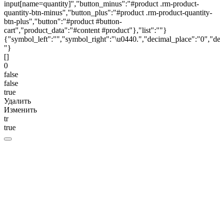
input[name=quantity]","button_minus":"#product .rm-product-
quantity-btn-minus","button_plus":"#product .rm-product-quantity-
btn-plus","button":"#product #button-
cart","product_data":"#content #product"},"list":""}
{"symbol_left":"","symbol_right":"\u0440.","decimal_place":"0","de
"}
[]
0
false
false
true
Удалить
Изменить
tr
true