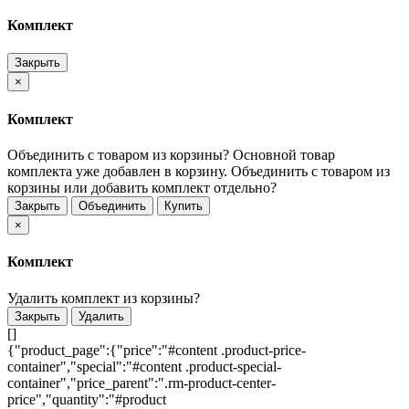
Комплект
Закрыть
×
Комплект
Объединить с товаром из корзины?
Основной товар
комплекта уже добавлен в корзину. Объединить с товаром из
корзины или добавить комплект отдельно?
Закрыть
Объединить
Купить
×
Комплект
Удалить комплект из корзины?
Закрыть
Удалить
[]
{"product_page":{"price":"#content .product-price-
container","special":"#content .product-special-
container","price_parent":".rm-product-center-
price","quantity":"#product