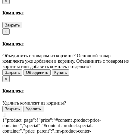
×
Комплект
Закрыть
×
Комплект
Объединить с товаром из корзины?
Основной товар
комплекта уже добавлен в корзину. Объединить с товаром из
корзины или добавить комплект отдельно?
Закрыть
Объединить
Купить
×
Комплект
Удалить комплект из корзины?
Закрыть
Удалить
[]
{"product_page":{"price":"#content .product-price-
container","special":"#content .product-special-
container","price_parent":".rm-product-center-