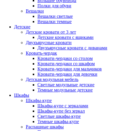
Большие обувницы
Полки для обуви
Вешалки
Вешалки светлые
Вешалки темные
Детские
Детские кровати от 3 лет
Детские кровати с ящиками
Двухъярусные кровати
Двухъярусные кровати с диванами
Кровать-чердак
Кровати-чердаки со столом
Кровати-чердаки со шкафом
Кровати-чердаки для мальчиков
Кровати-чердаки для девочки
Детская модульная мебель
Светлые модульные детские
Темные модульные детские
Шкафы
Шкафы-купе
Шкафы-купе с зеркалами
Шкафы-купе без зеркал
Светлые шкафы-купе
Темные шкафы-купе
Распашные шкафы