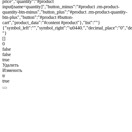
price","quantity":"#product
input[name=quantity]","button_minus":"#product .rm-product-
quantity-btn-minus","button_plus":"#product .rm-product-quantity-
btn-plus","button":"#product #button-
cart","product_data":"#content #product"},"list":""}
{"symbol_left":"","symbol_right":"\u0440.","decimal_place":"0","de
"}
[]
0
false
false
true
Удалить
Изменить
tr
true