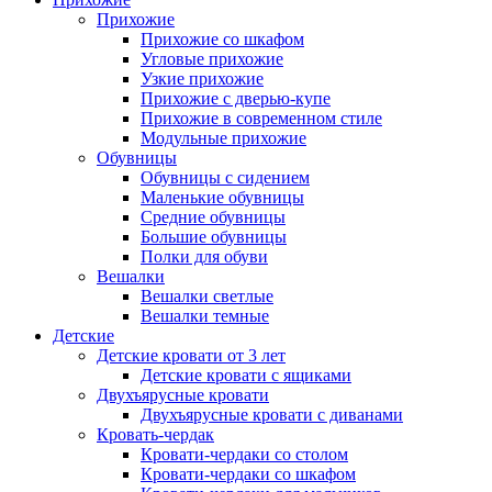
Прихожие
Прихожие со шкафом
Угловые прихожие
Узкие прихожие
Прихожие с дверью-купе
Прихожие в современном стиле
Модульные прихожие
Обувницы
Обувницы с сидением
Маленькие обувницы
Средние обувницы
Большие обувницы
Полки для обуви
Вешалки
Вешалки светлые
Вешалки темные
Детские
Детские кровати от 3 лет
Детские кровати с ящиками
Двухъярусные кровати
Двухъярусные кровати с диванами
Кровать-чердак
Кровати-чердаки со столом
Кровати-чердаки со шкафом