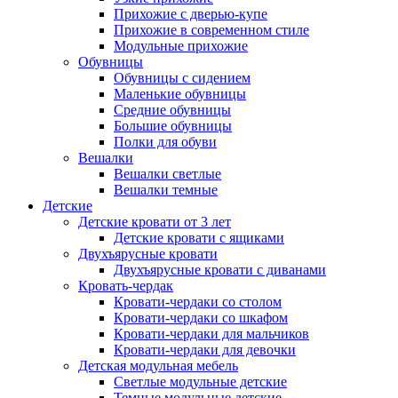
Прихожие с дверью-купе
Прихожие в современном стиле
Модульные прихожие
Обувницы
Обувницы с сидением
Маленькие обувницы
Средние обувницы
Большие обувницы
Полки для обуви
Вешалки
Вешалки светлые
Вешалки темные
Детские
Детские кровати от 3 лет
Детские кровати с ящиками
Двухъярусные кровати
Двухъярусные кровати с диванами
Кровать-чердак
Кровати-чердаки со столом
Кровати-чердаки со шкафом
Кровати-чердаки для мальчиков
Кровати-чердаки для девочки
Детская модульная мебель
Светлые модульные детские
Темные модульные детские