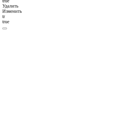
true
Удалить
Изменить
tr
true