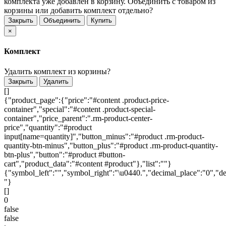
комплекта уже добавлен в корзину. Объединить с товаром из
корзины или добавить комплект отдельно?
Закрыть
Объединить
Купить
×
Комплект
Удалить комплект из корзины?
Закрыть
Удалить
[]
{"product_page":{"price":"#content .product-price-
container","special":"#content .product-special-
container","price_parent":".rm-product-center-
price","quantity":"#product
input[name=quantity]","button_minus":"#product .rm-product-
quantity-btn-minus","button_plus":"#product .rm-product-quantity-
btn-plus","button":"#product #button-
cart","product_data":"#content #product"},"list":""}
{"symbol_left":"","symbol_right":"\u0440.","decimal_place":"0","de
"}
[]
0
false
false