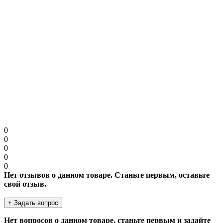
Примечание:
HTML разметка не поддерживается! Используйте обычный
текст.
Продолжить
0
0
0
0
0
Нет отзывов о данном товаре. Станьте первым, оставьте
свой отзыв.
+ Задать вопрос
Нет вопросов о данном товаре, станьте первым и задайте