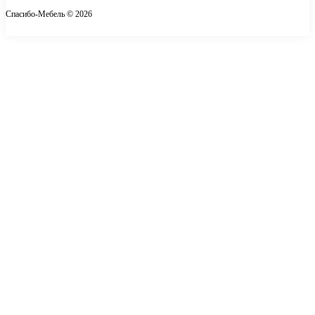
Публичная оферта
Спасибо-Мебель © 2026
Условия соглашения
Контакты
Карта сайта
Производители
Акции
×
...