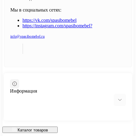
Мы в социальных сетях:
https://vk.com/spasibomebel
https://instagram.com/spasibomebel?
info@spasibomebel.ru
Информация
О нас
Доставка по РФ
Каталог товаров