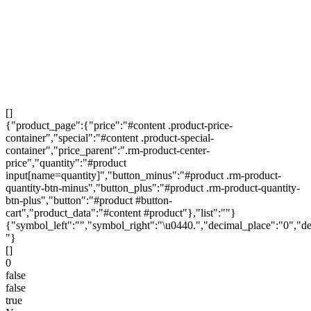
КОМПЛЕКТ
Удалить комплект из корзины?
Закрыть
Удалить
[]
{"product_page":{"price":"#content .product-price-
container","special":"#content .product-special-
container","price_parent":".rm-product-center-
price","quantity":"#product
input[name=quantity]","button_minus":"#product .rm-product-
quantity-btn-minus","button_plus":"#product .rm-product-quantity-
btn-plus","button":"#product #button-
cart","product_data":"#content #product"},"list":""}
{"symbol_left":"","symbol_right":"\u0440.","decimal_place":"0","de
"}
[]
0
false
false
true