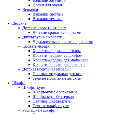
Большие обувницы
Полки для обуви
Вешалки
Вешалки светлые
Вешалки темные
Детские
Детские кровати от 3 лет
Детские кровати с ящиками
Двухъярусные кровати
Двухъярусные кровати с диванами
Кровать-чердак
Кровати-чердаки со столом
Кровати-чердаки со шкафом
Кровати-чердаки для мальчиков
Кровати-чердаки для девочки
Детская модульная мебель
Светлые модульные детские
Темные модульные детские
Шкафы
Шкафы-купе
Шкафы-купе с зеркалами
Шкафы-купе без зеркал
Светлые шкафы-купе
Темные шкафы-купе
Распашные шкафы