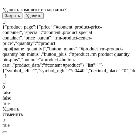
Удалить комплект из корзины?
Закрыть
Удалить
[]
{"product_page":{"price":"#content .product-price-
container","special":"#content .product-special-
container","price_parent":".rm-product-center-
price","quantity":"#product
input[name=quantity]","button_minus":"#product .rm-product-
quantity-btn-minus","button_plus":"#product .rm-product-quantity-
btn-plus","button":"#product #button-
cart","product_data":"#content #product"},"list":""}
{"symbol_left":"","symbol_right":"\u0440.","decimal_place":"0","de
"}
[]
0
false
false
true
Удалить
Изменить
tr
true