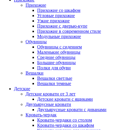
Прихожие
Прихожие со шкафом
Угловые прихожие
Узкие прихожие
Прихожие с дверью-купе
Прихожие в современном стиле
Модульные прихожие
Обувницы
Обувницы с сидением
Маленькие обувницы
Средние обувницы
Большие обувницы
Полки для обуви
Вешалки
Вешалки светлые
Вешалки темные
Детские
Детские кровати от 3 лет
Детские кровати с ящиками
Двухъярусные кровати
Двухъярусные кровати с диванами
Кровать-чердак
Кровати-чердаки со столом
Кровати-чердаки со шкафом