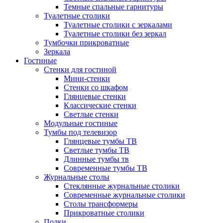
Темные спальные гарнитуры
Туалетные столики
Туалетные столики с зеркалами
Туалетные столики без зеркал
Тумбочки прикроватные
Зеркала
Гостиные
Стенки для гостиной
Мини-стенки
Стенки со шкафом
Глянцевые стенки
Классические стенки
Светлые стенки
Модульные гостиные
Тумбы под телевизор
Глянцевые тумбы ТВ
Светлые тумбы ТВ
Длинные тумбы тв
Современные тумбы ТВ
Журнальные столы
Стеклянные журнальные столики
Современные журнальные столики
Столы трансформеры
Прикроватные столики
Полки