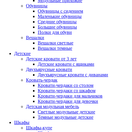
Модульные прихожие
Обувницы
Обувницы с сидением
Маленькие обувницы
Средние обувницы
Большие обувницы
Полки для обуви
Вешалки
Вешалки светлые
Вешалки темные
Детские
Детские кровати от 3 лет
Детские кровати с ящиками
Двухъярусные кровати
Двухъярусные кровати с диванами
Кровать-чердак
Кровати-чердаки со столом
Кровати-чердаки со шкафом
Кровати-чердаки для мальчиков
Кровати-чердаки для девочки
Детская модульная мебель
Светлые модульные детские
Темные модульные детские
Шкафы
Шкафы-купе