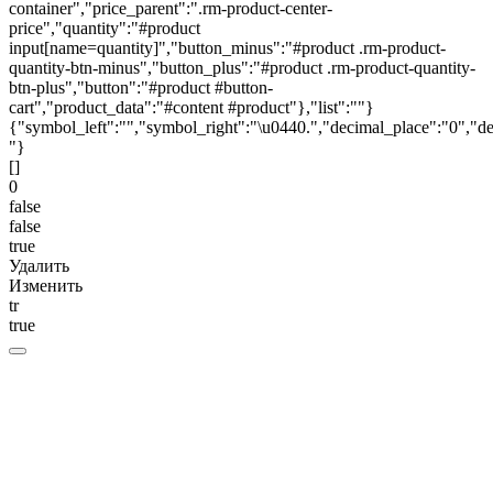
container","price_parent":".rm-product-center-
price","quantity":"#product
input[name=quantity]","button_minus":"#product .rm-product-
quantity-btn-minus","button_plus":"#product .rm-product-quantity-
btn-plus","button":"#product #button-
cart","product_data":"#content #product"},"list":""}
{"symbol_left":"","symbol_right":"\u0440.","decimal_place":"0","de
"}
[]
0
false
false
true
Удалить
Изменить
tr
true