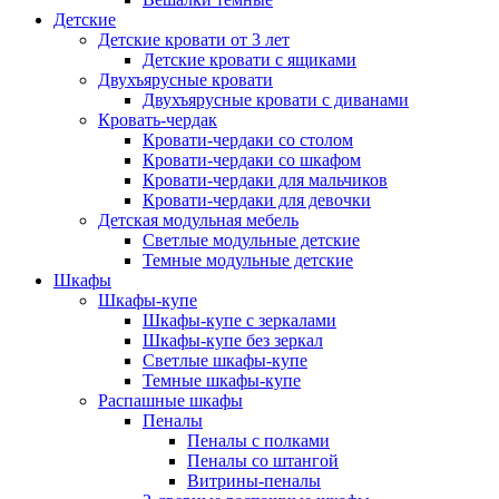
Детские
Детские кровати от 3 лет
Детские кровати с ящиками
Двухъярусные кровати
Двухъярусные кровати с диванами
Кровать-чердак
Кровати-чердаки со столом
Кровати-чердаки со шкафом
Кровати-чердаки для мальчиков
Кровати-чердаки для девочки
Детская модульная мебель
Светлые модульные детские
Темные модульные детские
Шкафы
Шкафы-купе
Шкафы-купе с зеркалами
Шкафы-купе без зеркал
Светлые шкафы-купе
Темные шкафы-купе
Распашные шкафы
Пеналы
Пеналы с полками
Пеналы со штангой
Витрины-пеналы