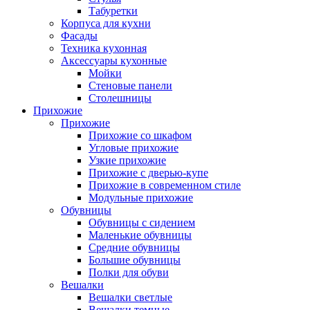
Табуретки
Корпуса для кухни
Фасады
Техника кухонная
Аксессуары кухонные
Мойки
Стеновые панели
Столешницы
Прихожие
Прихожие
Прихожие со шкафом
Угловые прихожие
Узкие прихожие
Прихожие с дверью-купе
Прихожие в современном стиле
Модульные прихожие
Обувницы
Обувницы с сидением
Маленькие обувницы
Средние обувницы
Большие обувницы
Полки для обуви
Вешалки
Вешалки светлые
Вешалки темные