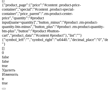
[]
{"product_page":{"price":"#content .product-price-
container","special":"#content .product-special-
container","price_parent":".rm-product-center-
price","quantity":"#product
input[name=quantity]","button_minus":"#product .rm-product-
quantity-btn-minus","button_plus":"#product .rm-product-quantity-
btn-plus","button":"#product #button-
cart","product_data":"#content #product"},"list":""}
{"symbol_left":"","symbol_right":"\u0440.","decimal_place":"0","de
"}
[]
0
false
false
true
Удалить
Изменить
tr
true