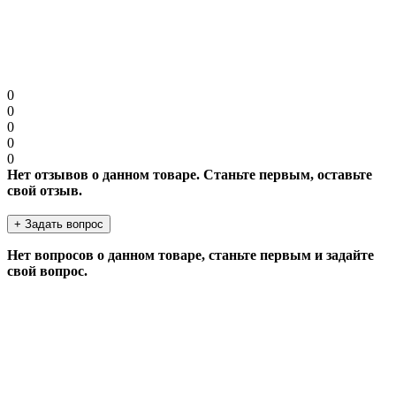
Примечание:
HTML разметка не поддерживается! Используйте обычный
текст.
Продолжить
0
0
0
0
0
Нет отзывов о данном товаре. Станьте первым, оставьте
свой отзыв.
+ Задать вопрос
Нет вопросов о данном товаре, станьте первым и задайте
свой вопрос.