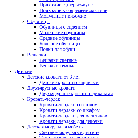
Прихожие с дверью-купе
Прихожие в современном стиле
Модульные прихожие
Обувницы
Обувницы с сидением
Маленькие обувницы
Средние обувницы
Большие обувницы
Полки для обуви
Вешалки
Вешалки светлые
Вешалки темные
Детские
Детские кровати от 3 лет
Детские кровати с ящиками
Двухъярусные кровати
Двухъярусные кровати с диванами
Кровать-чердак
Кровати-чердаки со столом
Кровати-чердаки со шкафом
Кровати-чердаки для мальчиков
Кровати-чердаки для девочки
Детская модульная мебель
Светлые модульные детские
Темные модульные детские