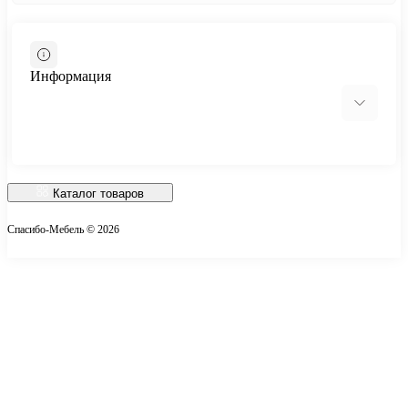
Информация
О нас
Доставка по РФ
Каталог товаров
Публичная оферта
Спасибо-Мебель © 2026
Условия соглашения
Контакты
Карта сайта
Производители
Акции