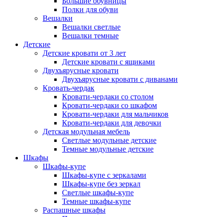
Большие обувницы
Полки для обуви
Вешалки
Вешалки светлые
Вешалки темные
Детские
Детские кровати от 3 лет
Детские кровати с ящиками
Двухъярусные кровати
Двухъярусные кровати с диванами
Кровать-чердак
Кровати-чердаки со столом
Кровати-чердаки со шкафом
Кровати-чердаки для мальчиков
Кровати-чердаки для девочки
Детская модульная мебель
Светлые модульные детские
Темные модульные детские
Шкафы
Шкафы-купе
Шкафы-купе с зеркалами
Шкафы-купе без зеркал
Светлые шкафы-купе
Темные шкафы-купе
Распашные шкафы