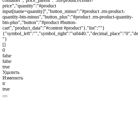
container","price_parent":".rm-product-center-
price","quantity":"#product
input[name=quantity]","button_minus":"#product .rm-product-
quantity-btn-minus","button_plus":"#product .rm-product-quantity-
btn-plus","button":"#product #button-
cart","product_data":"#content #product"},"list":""}
{"symbol_left":"","symbol_right":"\u0440.","decimal_place":"0","de
"}
[]
0
false
false
true
Удалить
Изменить
tr
true