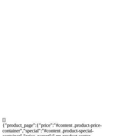
×
КОМПЛЕКТ
Удалить комплект из корзины?
Закрыть
Удалить
[]
{"product_page":{"price":"#content .product-price-
container","special":"#content .product-special-