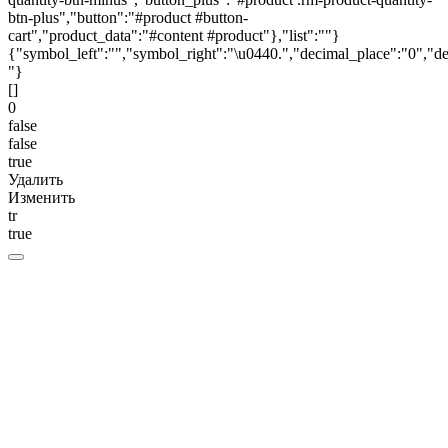
btn-plus","button":"#product #button-
cart","product_data":"#content #product"},"list":""}
{"symbol_left":"","symbol_right":"\u0440.","decimal_place":"0","de
"}
[]
0
false
false
true
Удалить
Изменить
tr
true