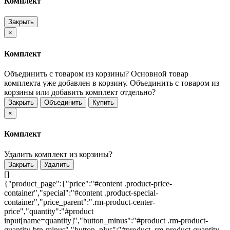
Комплект
Закрыть
×
Комплект
Объединить с товаром из корзины?
Основной товар
комплекта уже добавлен в корзину. Объединить с товаром из
корзины или добавить комплект отдельно?
Закрыть
Объединить
Купить
×
Комплект
Удалить комплект из корзины?
Закрыть
Удалить
[]
{"product_page":{"price":"#content .product-price-
container","special":"#content .product-special-
container","price_parent":".rm-product-center-
price","quantity":"#product
input[name=quantity]","button_minus":"#product .rm-product-
quantity-btn-minus","button_plus":"#product .rm-product-quantity-