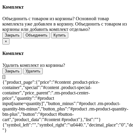
Комплект
Объединить с товаром из корзины?
Основной товар
комплекта уже добавлен в корзину. Объединить с товаром из
корзины или добавить комплект отдельно?
Закрыть
Объединить
Купить
×
Комплект
Удалить комплект из корзины?
Закрыть
Удалить
[]
{"product_page":{"price":"#content .product-price-
container","special":"#content .product-special-
container","price_parent":".rm-product-center-
price","quantity":"#product
input[name=quantity]","button_minus":"#product .rm-product-
quantity-btn-minus","button_plus":"#product .rm-product-quantity-
btn-plus","button":"#product #button-
cart","product_data":"#content #product"},"list":""}
{"symbol_left":"","symbol_right":"\u0440.","decimal_place":"0","de
"}