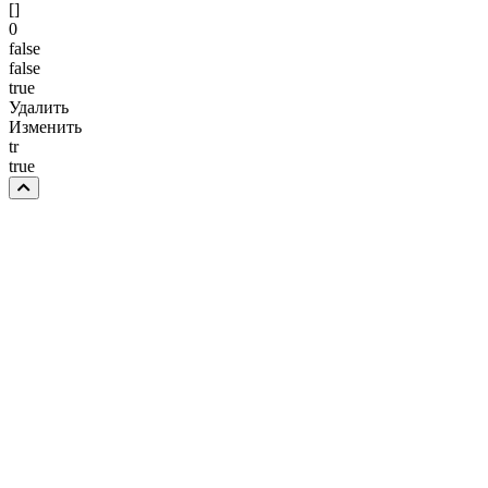
[]
0
false
false
true
Удалить
Изменить
tr
true