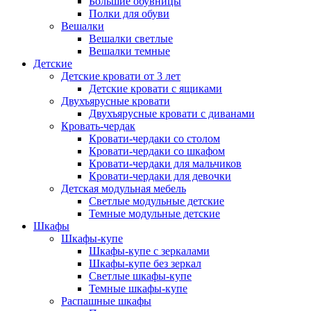
Большие обувницы
Полки для обуви
Вешалки
Вешалки светлые
Вешалки темные
Детские
Детские кровати от 3 лет
Детские кровати с ящиками
Двухъярусные кровати
Двухъярусные кровати с диванами
Кровать-чердак
Кровати-чердаки со столом
Кровати-чердаки со шкафом
Кровати-чердаки для мальчиков
Кровати-чердаки для девочки
Детская модульная мебель
Светлые модульные детские
Темные модульные детские
Шкафы
Шкафы-купе
Шкафы-купе с зеркалами
Шкафы-купе без зеркал
Светлые шкафы-купе
Темные шкафы-купе
Распашные шкафы